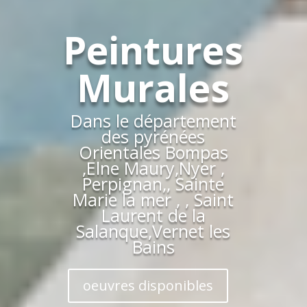
Peintures
Murales
Dans le département
des pyrénées
Orientales Bompas
,Elne Maury,Nyer ,
Perpignan,, Sainte
Marie la mer , , Saint
Laurent de la
Salanque,Vernet les
Bains
oeuvres disponibles