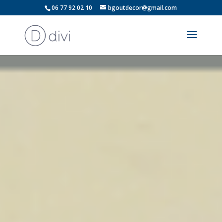
06 77 92 02 10
bgoutdecor@gmail.com