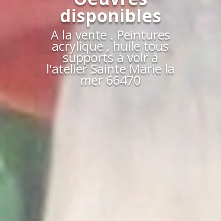
disponibles
A la vente . Peintures
acrylique , huile tous
supports à voir à
l'atelier Sainte Marie la
mer 66470