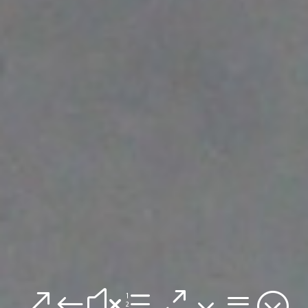
&#xe03a;