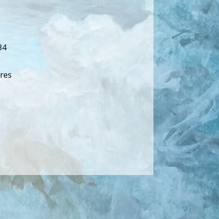
34
dres