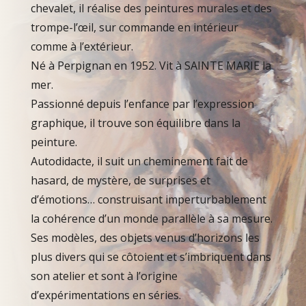
chevalet, il réalise des peintures murales et des
trompe-l’œil, sur commande en intérieur
comme à l’extérieur.
Né à Perpignan en 1952. Vit à SAINTE MARIE la
mer.
Passionné depuis l’enfance par l’expression
graphique, il trouve son équilibre dans la
peinture.
Autodidacte, il suit un cheminement fait de
hasard, de mystère, de surprises et
d’émotions… construisant imperturbablement
la cohérence d’un monde parallèle à sa mesure.
Ses modèles, des objets venus d’horizons les
plus divers qui se côtoient et s’imbriquent dans
son atelier et sont à l’origine
d’expérimentations en séries.